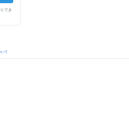
りでき
ついて