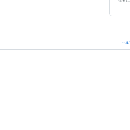
読者に
ヘル