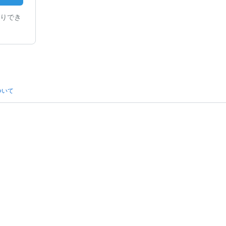
りでき
ついて