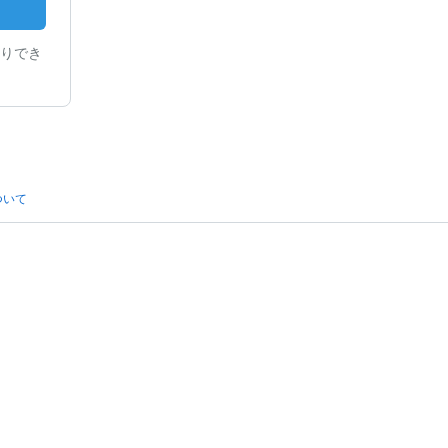
りでき
ついて