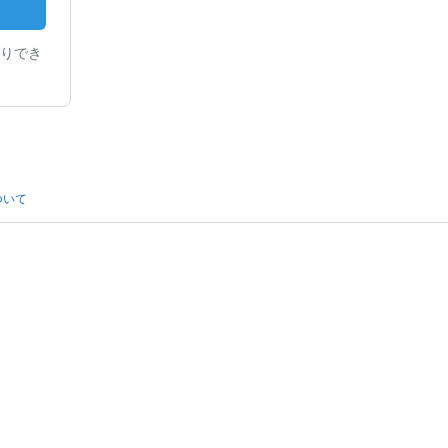
りでき
ついて