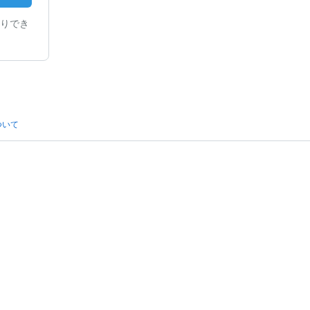
りでき
ついて