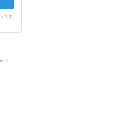
りでき
ついて