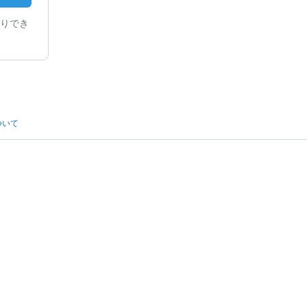
りでき
ついて