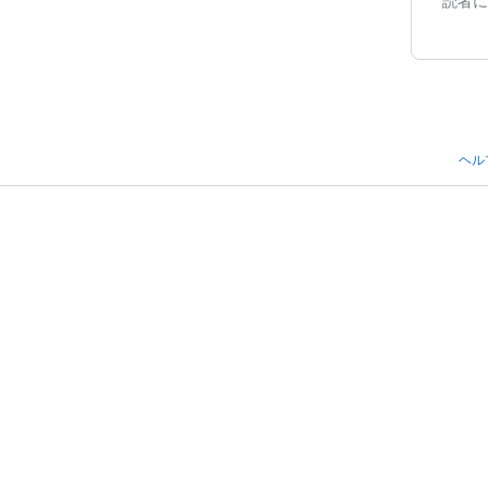
読者に
ヘル