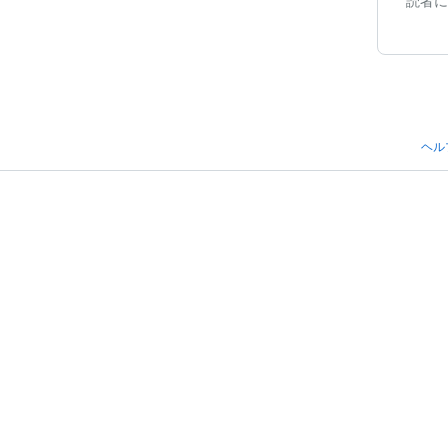
読者に
ヘル