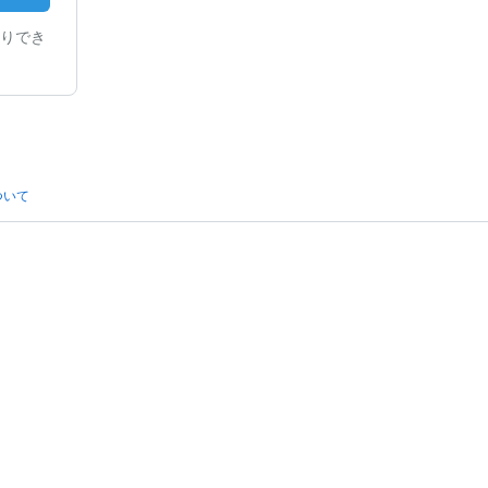
りでき
ついて