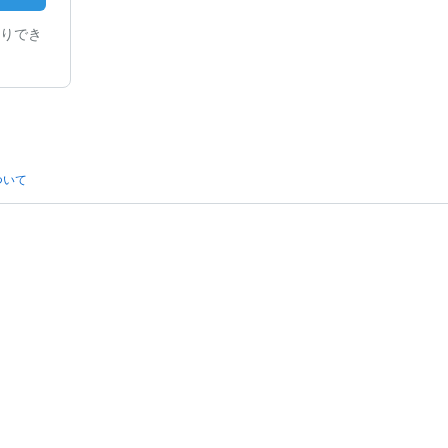
りでき
ついて