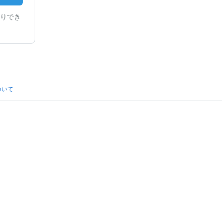
りでき
ついて