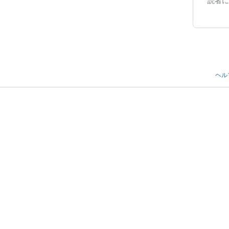
読者に
ヘル