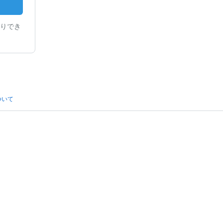
りでき
ついて