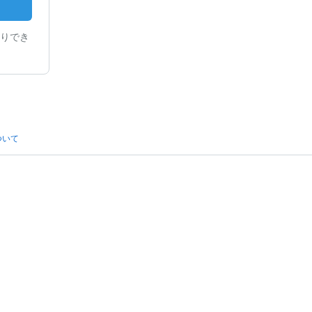
りでき
ついて