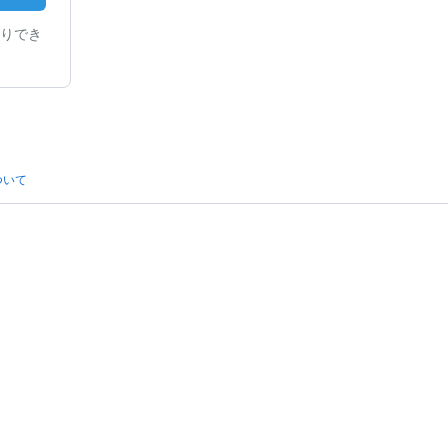
りでき
ついて