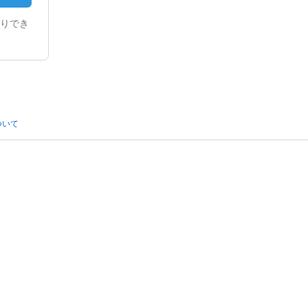
りでき
ついて