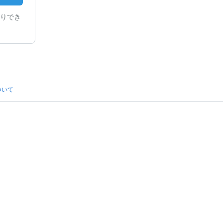
りでき
ついて