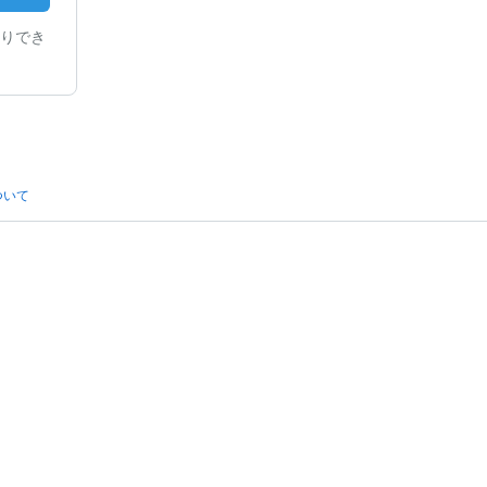
りでき
ついて