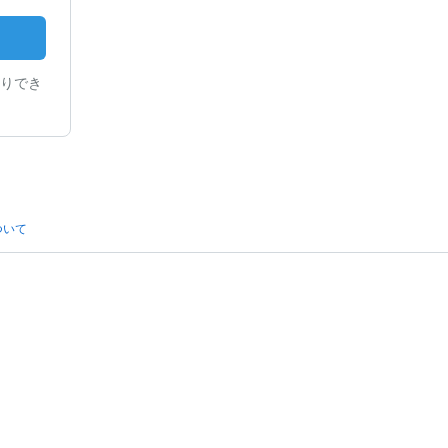
りでき
ついて