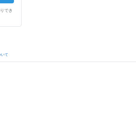
りでき
ついて