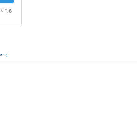
りでき
ついて