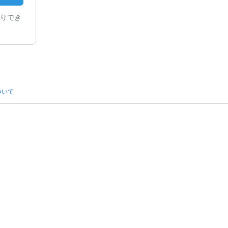
りでき
ついて