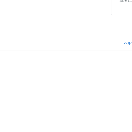
読者に
ヘル