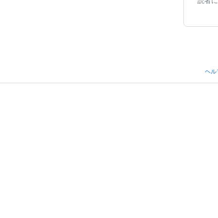
読者に
ヘル