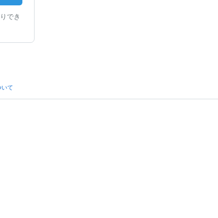
りでき
ついて