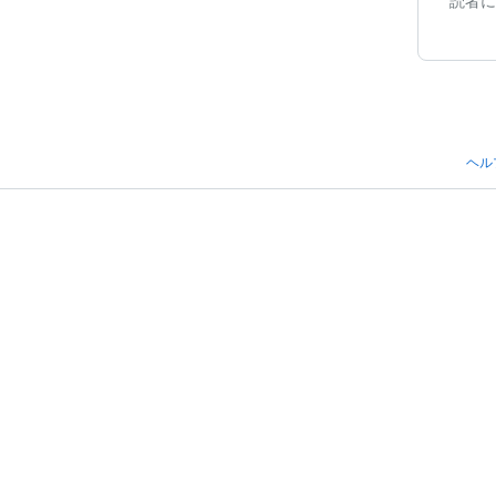
読者に
ヘル