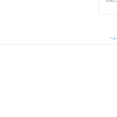
読者に
ヘル