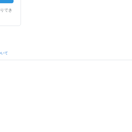
りでき
ついて