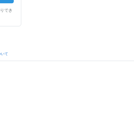
りでき
ついて