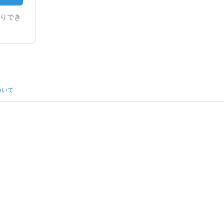
りでき
ついて