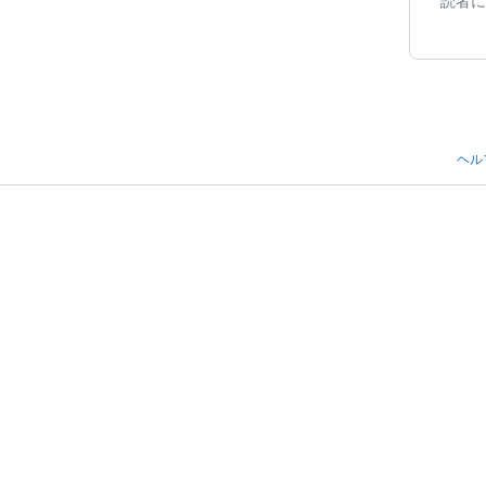
読者に
ヘル