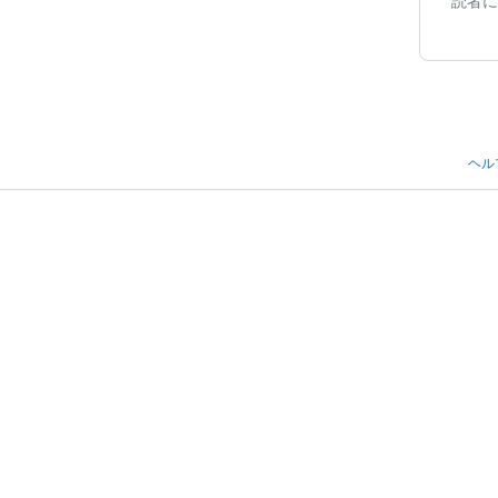
読者に
ヘル