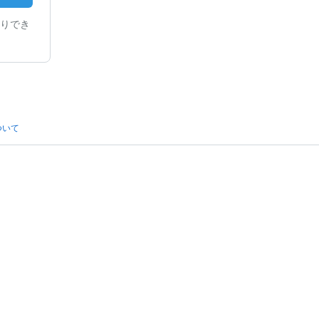
りでき
ついて