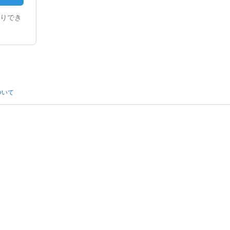
りでき
ついて