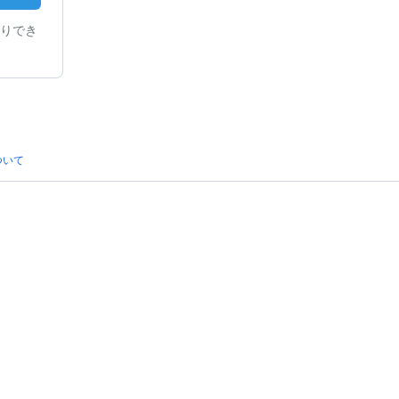
りでき
ついて