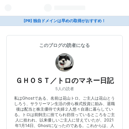
[PR] 独自ドメインは早めの取得がおすすめ！
このブログの読者になる
ＧＨＯＳＴ／トロのマネー日記
5人の読者
私はGhostである、名前は花山トロ。ご主人は花山とう
しろう、サラリーマン生活の傍ら株式投資に励み、退職
後は配当と株主優待で夫婦２人悠々自適に暮らしてい
る。トロは前飼主に捨てられ彷徨っているところをご主
人に拾われ、以来優しいご主人に甘えていたが、2021
年1月14日、Ghostになったのである。これからは、人