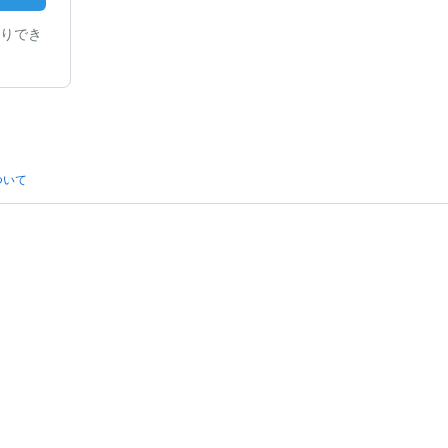
りでき
ついて