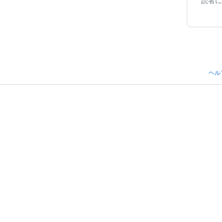
読者に
ヘル