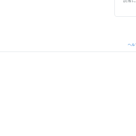
読者に
ヘル