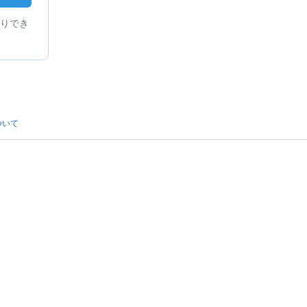
りでき
ついて