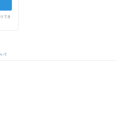
りでき
ついて