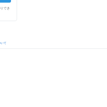
りでき
ついて