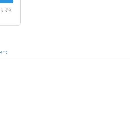
りでき
ついて