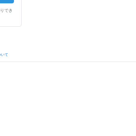
りでき
ついて