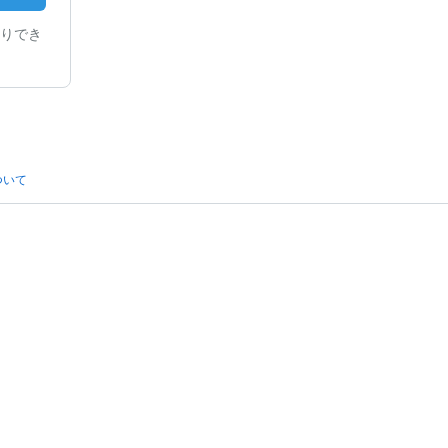
りでき
ついて