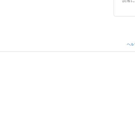
読者に
ヘル