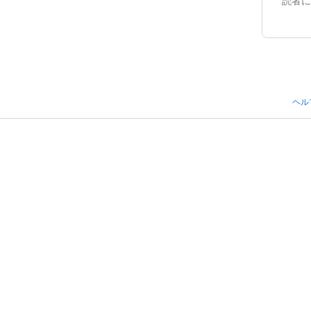
読者に
ヘル