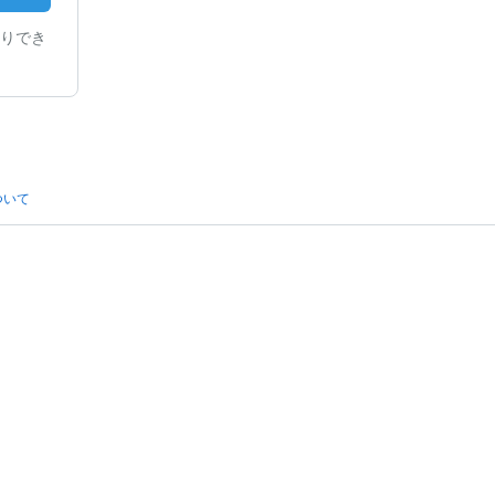
りでき
ついて